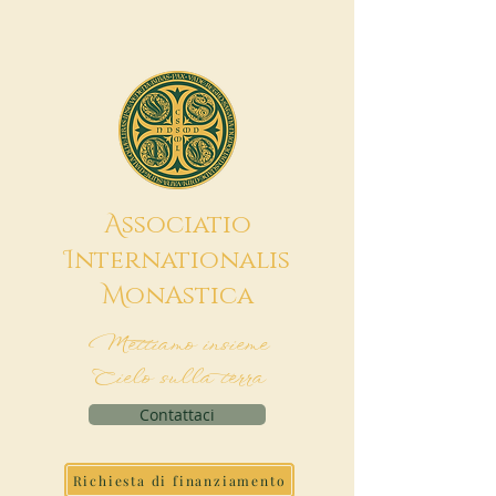
A
ssociatio
I
nternationalis
M
onAstica
Mettiamo insieme
Cielo sulla terra
Contattaci
Richiesta di finanziamento