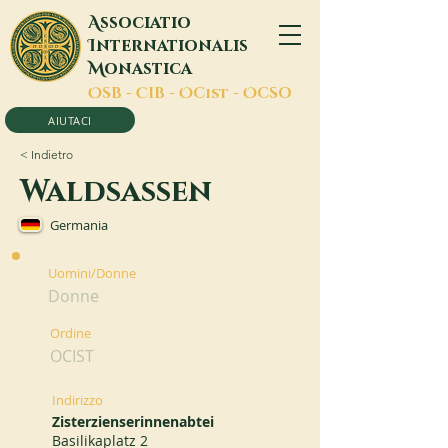
A
ssociatio
I
nternationalis
M
onastica
O
SB -
C
IB -
O
Cist -
O
CSO
AIUTACI
< Indietro
Waldsassen
Germania
Uomini/Donne
Donne
Ordine
OCIST
Indirizzo
Zisterzienserinnenabtei
Basilikaplatz 2