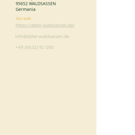
95652 WALDSASSEN
Germania
Sito web
https://abtei-waldsassen.de/
info@abtei-waldsassen.de
+49 (9632) 92 000