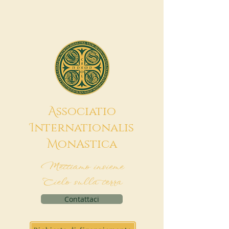
A
ssociatio
I
nternationalis
M
onAstica
Mettiamo insieme
Cielo sulla terra
Contattaci