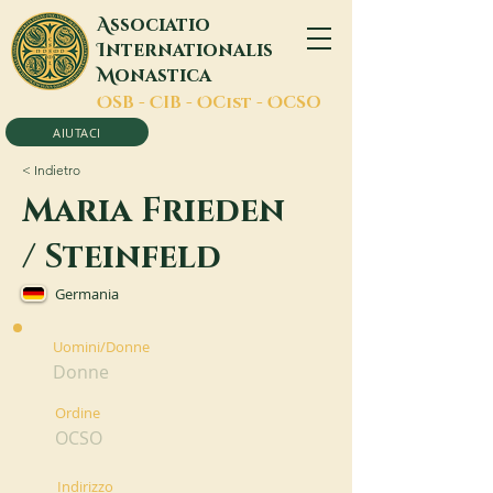
A
ssociatio
I
nternationalis
M
onastica
O
SB -
C
IB -
O
Cist -
O
CSO
AIUTACI
< Indietro
Maria Frieden
/ Steinfeld
Germania
Uomini/Donne
Donne
Ordine
OCSO
Indirizzo