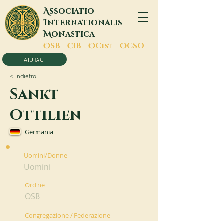
A
ssociatio
I
nternationalis
M
onastica
O
SB -
C
IB -
O
Cist -
O
CSO
AIUTACI
< Indietro
Sankt
Ottilien
Germania
Uomini/Donne
Uomini
Ordine
OSB
Congregazione / Federazione