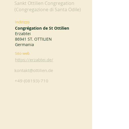
Sankt Ottilien Congregation
(Congregazione di Santa Odile)
Indirizzo
Congrégation de St Ottilien
Erzabtei
86941 ST. OTTILIEN
Germania
Sito web
https://erzabtei.de/
kontakt@ottilien.de
+49-(08193)-710