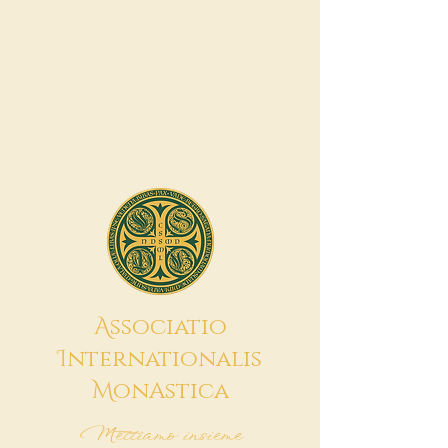
A
ssociatio
I
nternationalis
M
onAstica
Mettiamo insieme