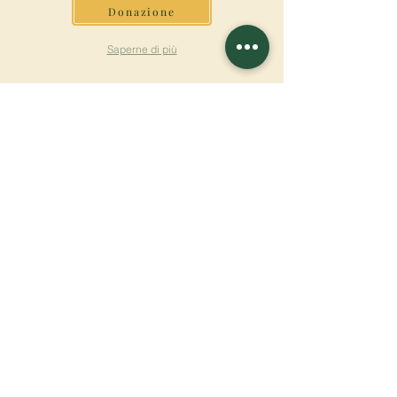
Donazione
Saperne di più
ISCRIVITI ALLA
NEWSLETTER
Saperne di più
Cognome
Nome
E-mail
Lingua
Nome del monastero