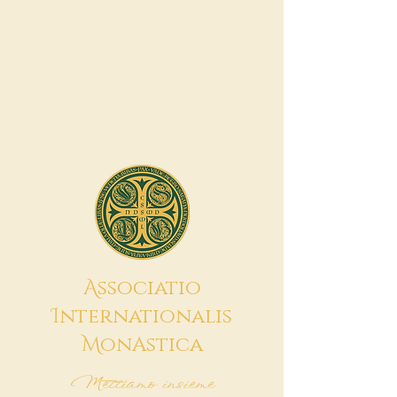
A
ssociatio
I
nternationalis
M
onAstica
Mettiamo insieme