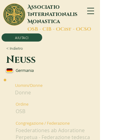
A
ssociatio
I
nternationalis
M
onastica
O
SB -
C
IB -
O
Cist -
O
CSO
AIUTACI
< Indietro
Neuss
Germania
Uomini/Donne
Donne
Ordine
OSB
Congregazione / Federazione
Foederationes ab Adoratione
Perpetua - Federazione tedesca