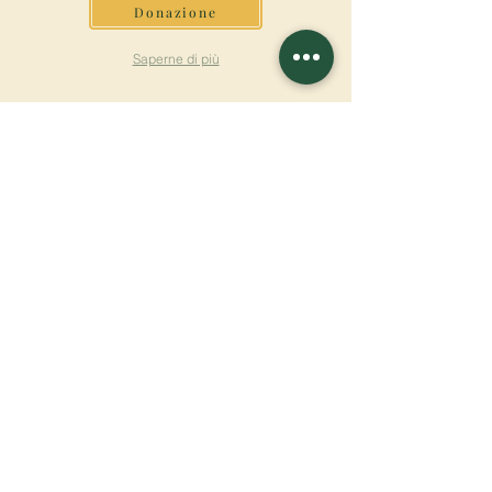
Donazione
Saperne di più
ISCRIVITI ALLA
NEWSLETTER
Saperne di più
Cognome
Nome
E-mail
Lingua
Nome del monastero