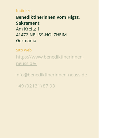
Indirizzo
Benediktinerinnen vom Hlgst.
Sakrament
Am Kreitz 1
41472 NEUSS-HOLZHEIM
Germania
Sito web
https://www.benediktinerinnen-
neuss.de/
info@benediktinerinnen-neuss.de
+49 (02131) 87.93