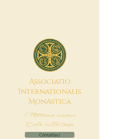
A
ssociatio
I
nternationalis
M
onAstica
Mettiamo insieme
Cielo sulla terra
Contattaci