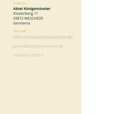
Indirizzo
Abtei Königsmünster
Klosterberg 11
59872 MESCHEDE
Germania
Sito web
https://www.koenigsmuenster.de/
presse@koenigsmuenster.de
49-(0291)-2995-0