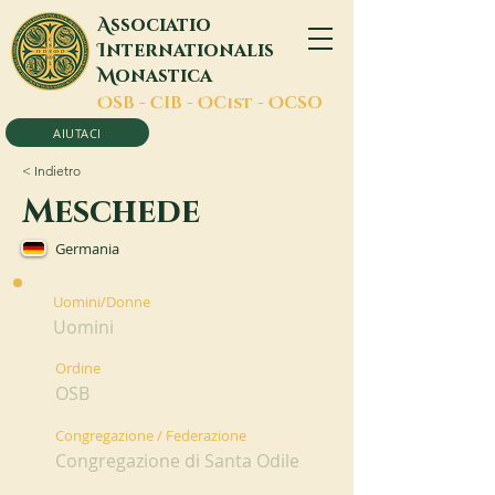
A
ssociatio
I
nternationalis
M
onastica
O
SB -
C
IB -
O
Cist -
O
CSO
AIUTACI
< Indietro
Meschede
Germania
Uomini/Donne
Uomini
Ordine
OSB
Congregazione / Federazione
Congregazione di Santa Odile