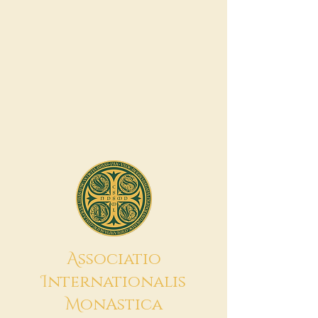
A
ssociatio
I
nternationalis
M
onAstica