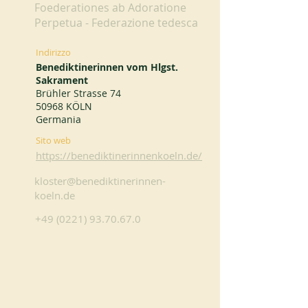
Foederationes ab Adoratione
Perpetua - Federazione tedesca
Indirizzo
Benediktinerinnen vom Hlgst.
Sakrament
Brühler Strasse 74
50968 KÖLN
Germania
Sito web
https://benediktinerinnenkoeln.de/
kloster@benediktinerinnen-
koeln.de
+49 (0221) 93.70.67.0