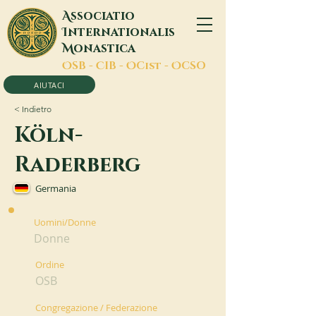
A
ssociatio
I
nternationalis
M
onastica
O
SB -
C
IB -
O
Cist -
O
CSO
AIUTACI
< Indietro
Köln-
Raderberg
Germania
Uomini/Donne
Donne
Ordine
OSB
Congregazione / Federazione