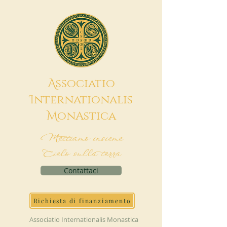
A
ssociatio
I
nternationalis
M
onAstica
Mettiamo insieme
Cielo sulla terra
Contattaci
Richiesta di finanziamento
Associatio Internationalis Monastica