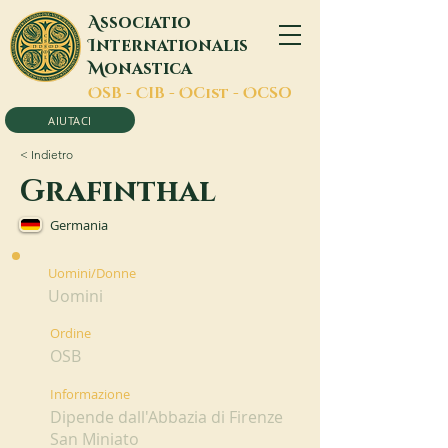
A
ssociatio
I
nternationalis
M
onastica
O
SB -
C
IB -
O
Cist -
O
CSO
AIUTACI
< Indietro
Grafinthal
Germania
Uomini/Donne
Uomini
Ordine
OSB
Informazione
Dipende dall'Abbazia di Firenze
San Miniato