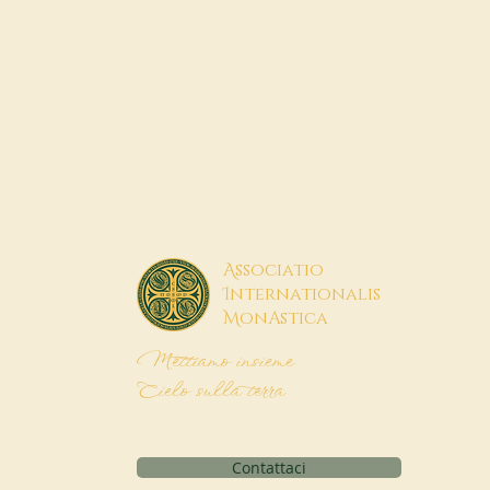
A
ssociatio
I
nternationalis
M
onAstica
Mettiamo insieme
Cielo sulla terra
Contattaci