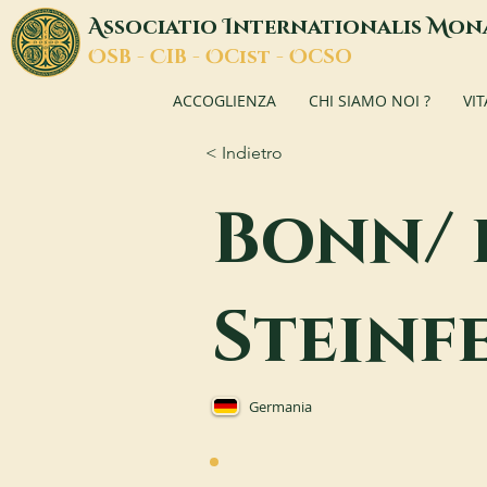
A
I
M
ssociatio
nternationalis
on
O
C
O
O
SB -
IB -
Cist -
CSO
ACCOGLIENZA
CHI SIAMO NOI ?
VI
< Indietro
Bonn/ 
Steinf
Germania