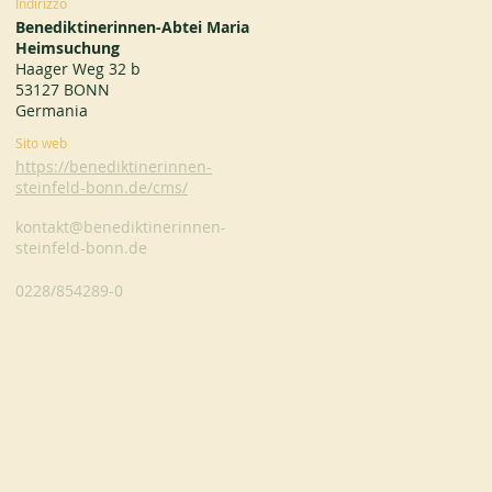
Indirizzo
Benediktinerinnen-Abtei Maria
Heimsuchung
Haager Weg 32 b
53127 BONN
Germania
Sito web
https://benediktinerinnen-
steinfeld-bonn.de/cms/
kontakt@benediktinerinnen-
steinfeld-bonn.de
0228/854289-0