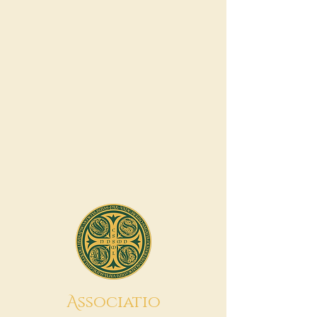
A
ssociatio