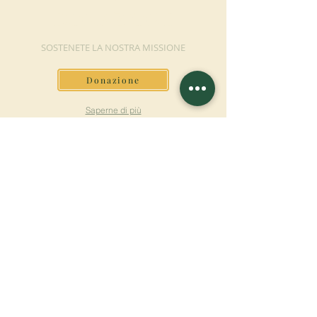
DONAZIONE
SOSTENETE LA NOSTRA MISSIONE
Donazione
Saperne di più
ISCRIVITI ALLA
NEWSLETTER
Saperne di più
Cognome
Nome
E-mail