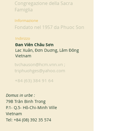
Congregazione della Sacra
Famiglia
Informazione
Fondato nel 1957 da Phuoc Son
Indirizzo
Đan Viên Châu Sơn
Lac Xuân, Đơn Duơng, Lâm Đông
Vietnam
tvchauson@hcm.vnn.vn
;
triphuohges@yahoo.com
+84 (63) 384 91 64
Domus in urbe :
79B Trân Binh Trong
P.1- Q.5- Hô-Chi-Minh Ville
Vietnam
Tel: +84 (08) 392 35 574