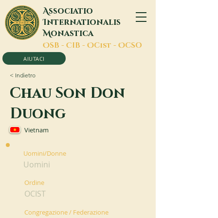
A
ssociatio
I
nternationalis
M
onastica
O
SB -
C
IB -
O
Cist -
O
CSO
AIUTACI
< Indietro
Chau Son Don
Duong
Vietnam
Uomini/Donne
Uomini
Ordine
OCIST
Congregazione / Federazione