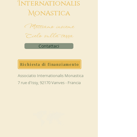
I
nternationalis
M
onAstica
Mettiamo insieme
Cielo sulla terra
Contattaci
Richiesta di finanziamento
Associatio Internationalis Monastica
7 rue d'Issy, 92170 Vanves - Francia
FAI UNA