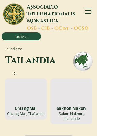
A
ssociatio
I
nternationalis
M
onastica
O
SB -
C
IB -
O
Cist -
O
CSO
AIUTACI
< Indietro
Tailandia
2
Chiang Mai
Sakhon Nakon
Chiang Mai, Thaïlande
Sakon Nakhon,
Thaïlande