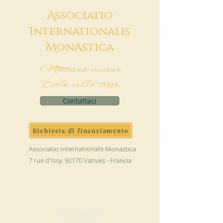
A
ssociatio
I
nternationalis
M
onAstica
Mettiamo insieme
Cielo sulla terra
Contattaci
Richiesta di finanziamento
Associatio Internationalis Monastica
7 rue d'Issy, 92170 Vanves - Francia