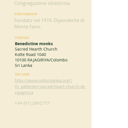
Congregazione silvestrina
Informazione
Fondato nel 1974. Dipendente di
Monte Fano.
Indirizzo
Benedictine monks
Sacred Hearth Church
Kotte Road 1040
10100 RAJAGIRIYA/Colombo
Sri Lanka
Sito web
http://www.osbsrilanka.org/?
th_galleries=sacred-heart-church-at-
rajagiriya
+94 (01) 2862757