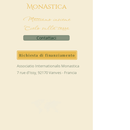
M
onAstica
Mettiamo insieme
Cielo sulla terra
Contattaci
Richiesta di finanziamento
Associatio Internationalis Monastica
7 rue d'Issy, 92170 Vanves - Francia
FAI UNA