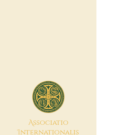
A
ssociatio
I
nternationalis