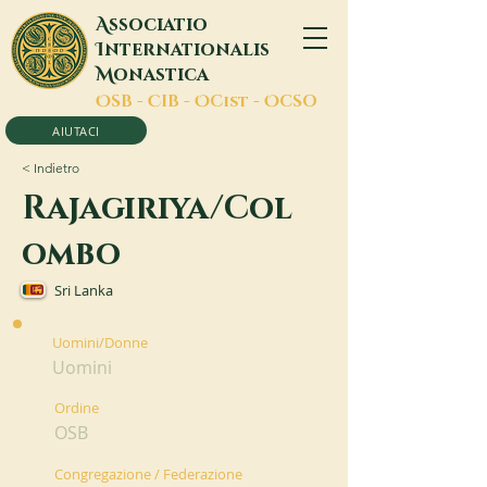
A
ssociatio
I
nternationalis
M
onastica
O
SB -
C
IB -
O
Cist -
O
CSO
AIUTACI
< Indietro
Rajagiriya/Col
ombo
Sri Lanka
Uomini/Donne
Uomini
Ordine
OSB
Congregazione / Federazione