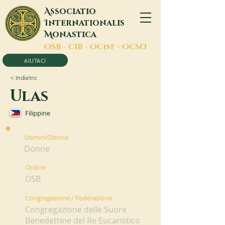
A
ssociatio
I
nternationalis
M
onastica
O
SB -
C
IB -
O
Cist -
O
CSO
AIUTACI
< Indietro
Ulas
Filippine
Uomini/Donne
Donne
Ordine
OSB
Congregazione / Federazione
Congregazione delle Suore
Benedettine del Re Eucaristico