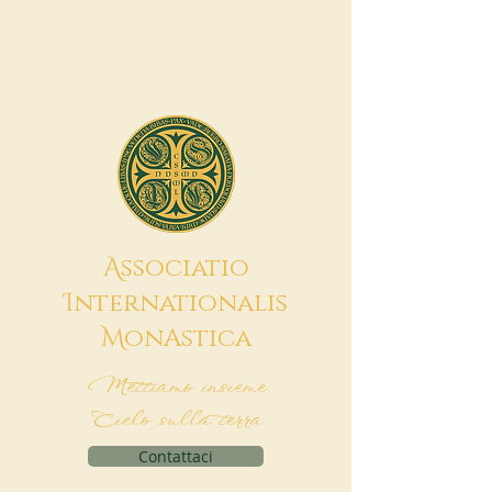
A
ssociatio
I
nternationalis
M
onAstica
Mettiamo insieme
Cielo sulla terra
Contattaci