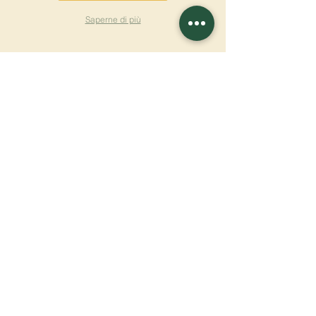
Saperne di più
ISCRIVITI ALLA
NEWSLETTER
Saperne di più
Cognome
Nome
E-mail
Lingua
Nome del monastero