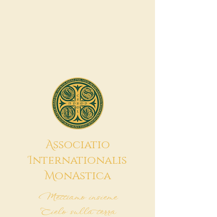
A
ssociatio
I
nternationalis
M
onAstica
Mettiamo insieme
Cielo sulla terra