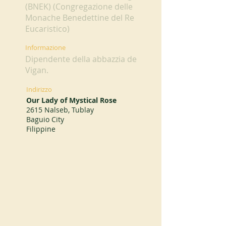
(BNEK) (Congregazione delle
Monache Benedettine del Re
Eucaristico)
Informazione
Dipendente della abbazzia de
Vigan.
Indirizzo
Our Lady of Mystical Rose
2615 Nalseb, Tublay
Baguio City
Filippine