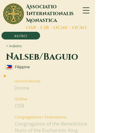
A
ssociatio
I
nternationalis
M
onastica
O
SB -
C
IB -
O
Cist -
O
CSO
AIUTACI
< Indietro
Nalseb/Baguio
Filippine
Uomini/Donne
Donne
Ordine
OSB
Congregazione / Federazione
Congregation of the Benedictine
Nuns of the Eucharistic King