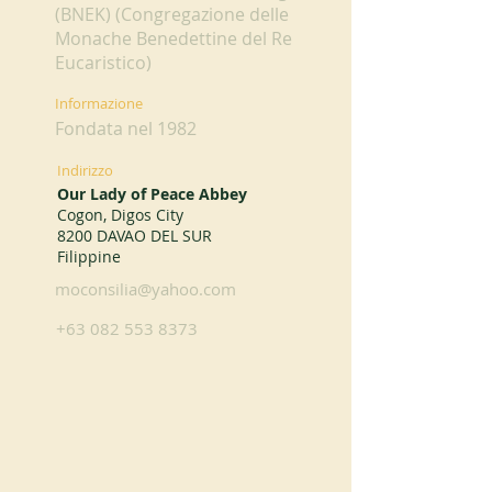
(BNEK) (Congregazione delle
Monache Benedettine del Re
Eucaristico)
Informazione
Fondata nel 1982
Indirizzo
Our Lady of Peace Abbey
Cogon, Digos City
8200 DAVAO DEL SUR
Filippine
moconsilia@yahoo.com
+63 082 553 8373