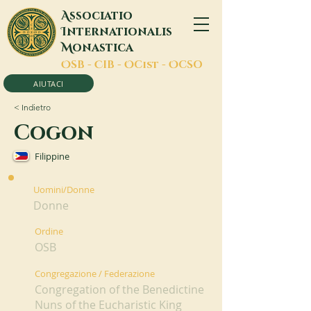
A
ssociatio
I
nternationalis
M
onastica
O
SB -
C
IB -
O
Cist -
O
CSO
AIUTACI
< Indietro
Cogon
Filippine
Uomini/Donne
Donne
Ordine
OSB
Congregazione / Federazione
Congregation of the Benedictine
Nuns of the Eucharistic King