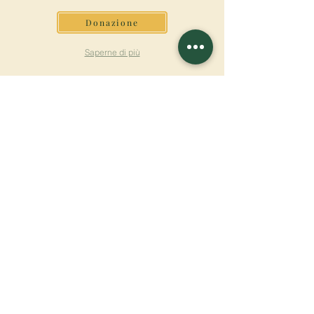
Donazione
Saperne di più
ISCRIVITI ALLA
NEWSLETTER
Saperne di più
Cognome
Nome
E-mail
Lingua