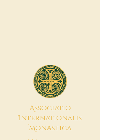
A
ssociatio
I
nternationalis
M
onAstica