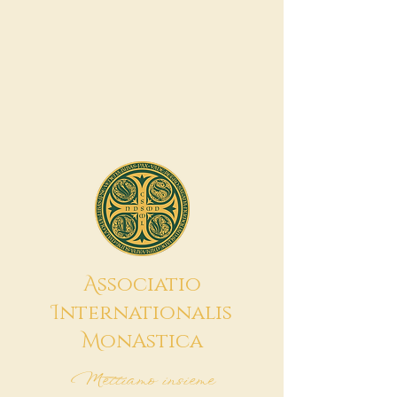
A
ssociatio
I
nternationalis
M
onAstica
Mettiamo insieme