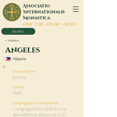
A
ssociatio
I
nternationalis
M
onastica
O
SB -
C
IB -
O
Cist -
O
CSO
AIUTACI
< Indietro
Angeles
Filippine
Uomini/Donne
Donne
Ordine
OSB
Congregazione / Federazione
Congregazione delle Suore
Benedettine Missionarie di