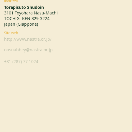
Indirizzo
Torapisuto Shudoin
3101 Toyohara Nasu-Machi
TOCHIGI-KEN 329-3224
Japan (Giappone)
Sito web
http://www.nastra.or.jp/
nasuabbey@nastra.or.jp
+81 (287) 77 1024