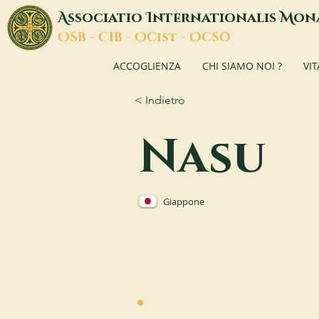
A
I
M
ssociatio
nternationalis
on
O
C
O
O
SB -
IB -
Cist -
CSO
ACCOGLIENZA
CHI SIAMO NOI ?
VI
< Indietro
Nasu
Giappone