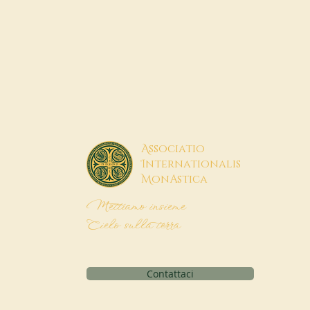
A
ssociatio
I
nternationalis
M
onAstica
Mettiamo insieme
Cielo sulla terra
Contattaci