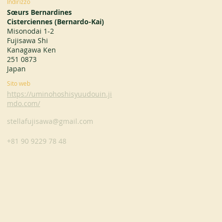
Indirizzo
Sœurs Bernardines
Cisterciennes (Bernardo-Kai)
Misonodai 1-2
Fujisawa Shi
Kanagawa Ken
251 0873
Japan
Sito web
https://uminohoshisyuudouin.ji
mdo.com/
stellafujisawa@gmail.com
+81 90 9229 78 48