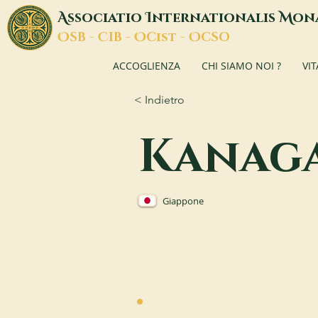
A
I
M
ssociatio
nternationalis
on
O
C
O
O
SB -
IB -
Cist -
CSO
ACCOGLIENZA
CHI SIAMO NOI ?
VI
< Indietro
Kanag
Giappone