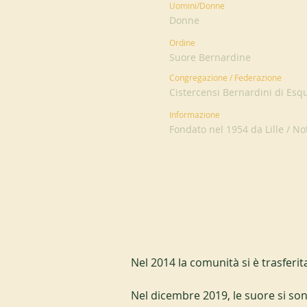
Uomini/Donne
Donne
Ordine
Suore Bernardine
Congregazione / Federazione
Cistercensi Bernardini di Es
Informazione
Fondato nel 1954 da Lille / No
Nel 2014 la comunità si è trasferit
Nel dicembre 2019, le suore si son