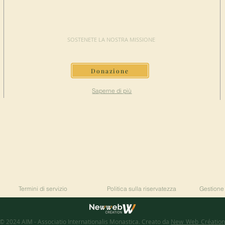
FAI UNA
DONAZIONE
SOSTENETE LA NOSTRA MISSIONE
Donazione
Saperne di più
Termini di servizio
Politica sulla riservatezza
Gestione
© 2024 AIM - Associatio Internationalis Monastica. Creato da
New_Web_Création