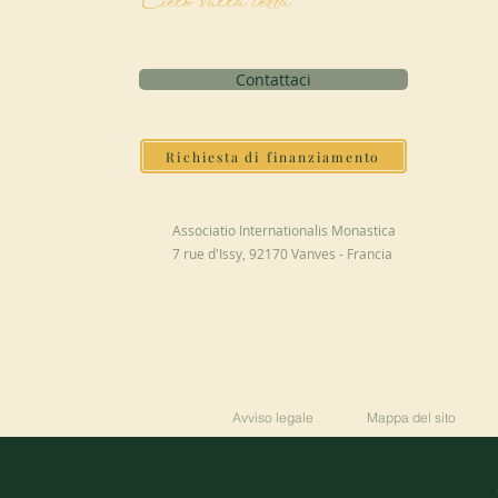
Cielo sulla terra
Contattaci
Richiesta di finanziamento
Associatio Internationalis Monastica
7 rue d'Issy, 92170 Vanves - Francia
Avviso legale
Mappa del sito