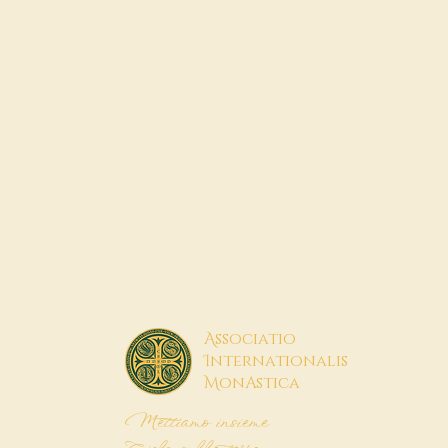
A
ssociatio
I
nternationalis
M
onAstica
Mettiamo insieme