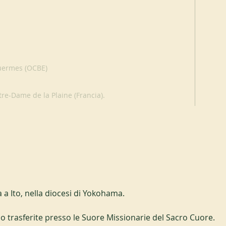
quermes (OCBE)
tre-Dame de la Plaine (Francia).
a a Ito, nella diocesi di Yokohama.
o trasferite presso le Suore Missionarie del Sacro Cuore.