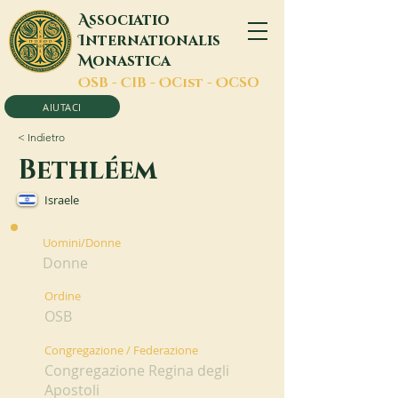
A
ssociatio
I
nternationalis
M
onastica
O
SB -
C
IB -
O
Cist -
O
CSO
AIUTACI
< Indietro
Bethléem
Israele
Uomini/Donne
Donne
Ordine
OSB
Congregazione / Federazione
Congregazione Regina degli
Apostoli