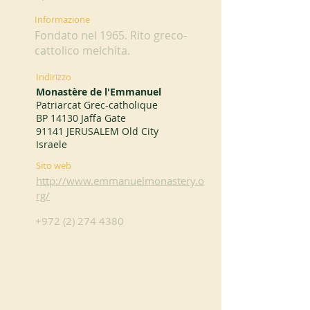
Informazione
Fondato nel 1965. Rito greco-
cattolico melchita.
Indirizzo
Monastère de l'Emmanuel
Patriarcat Grec-catholique
BP 14130 Jaffa Gate
91141 JERUSALEM Old City
Israele
Sito web
http://www.emmanuelmonastery.o
rg/
+972 (2) 274 4380