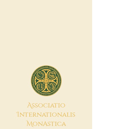
A
ssociatio
I
nternationalis
M
onAstica