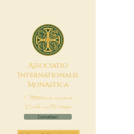
A
ssociatio
I
nternationalis
M
onAstica
Mettiamo insieme
Cielo sulla terra
Contattaci