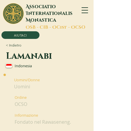
A
ssociatio
I
nternationalis
M
onastica
O
SB -
C
IB -
O
Cist -
O
CSO
AIUTACI
< Indietro
Lamanabi
Indonesia
Uomini/Donne
Uomini
Ordine
OCSO
Informazione
Fondato nel Rawaseneng.