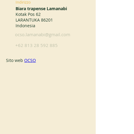
Indirizzo
Biara trapense Lamanabi
Kotak Pos 62
LARANTUKA 86201
Indonesia
ocso.lamanabi@gmail.com
+62 813 28 592 885
Sito web 
OCSO