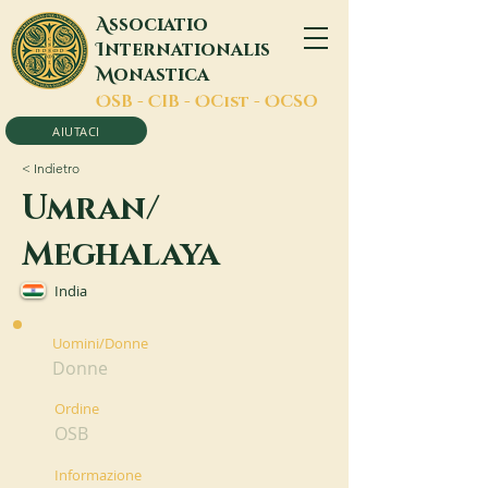
A
ssociatio
I
nternationalis
M
onastica
O
SB -
C
IB -
O
Cist -
O
CSO
AIUTACI
< Indietro
Umran/
Meghalaya
India
Uomini/Donne
Donne
Ordine
OSB
Informazione