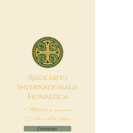
A
ssociatio
I
nternationalis
M
onAstica
Mettiamo insieme
Cielo sulla terra
Contattaci