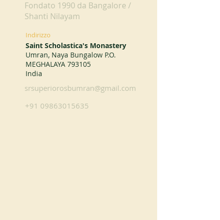
Fondato 1990 da Bangalore /
Shanti Nilayam
Indirizzo
Saint Scholastica's Monastery
Umran, Naya Bungalow P.O.
MEGHALAYA 793105
India
srsuperiorosbumran@gmail.com
+91 09863015635