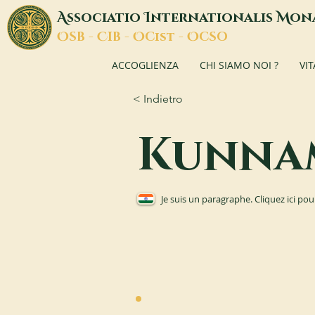
A
I
M
ssociatio
nternationalis
on
O
C
O
O
SB -
IB -
Cist -
CSO
ACCOGLIENZA
CHI SIAMO NOI ?
VI
< Indietro
Kunna
Je suis un paragraphe. Cliquez ici pou