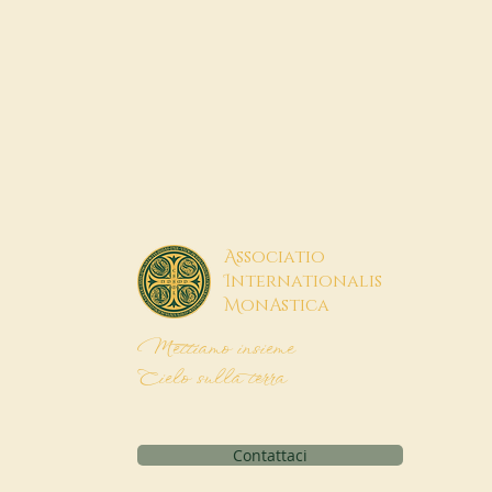
A
ssociatio
I
nternationalis
M
onAstica
Mettiamo insieme
Cielo sulla terra
Contattaci