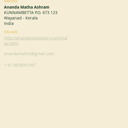
Indirizzo
Ananda Matha Ashram
KUNNAMBETTA P.O. 673 123
Wayanad - Kerala
India
Sito web
http://anandamonastery.com/ind
ex.html
anandamatha@gmail.com
+ 91 9656061997