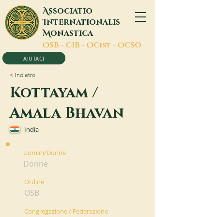
A
ssociatio
I
nternationalis
M
onastica
O
SB -
C
IB -
O
Cist -
O
CSO
AIUTACI
< Indietro
Kottayam /
Amala Bhavan
India
Uomini/Donne
Donne
Ordine
OSB
Congregazione / Federazione