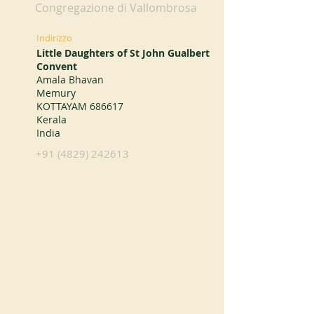
Congregazione di Vallombrosa
Indirizzo
Little Daughters of St John Gualbert
Convent
Amala Bhavan
Memury
KOTTAYAM 686617
Kerala
India
+91 (4829) 242613