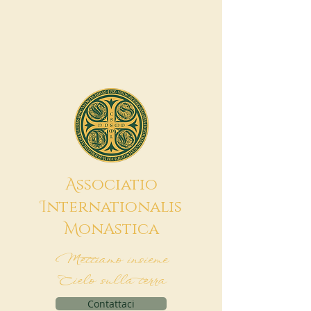
A
ssociatio
I
nternationalis
M
onAstica
Mettiamo insieme
Cielo sulla terra
Contattaci