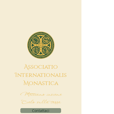
A
ssociatio
I
nternationalis
M
onAstica
Mettiamo insieme
Cielo sulla terra
Contattaci