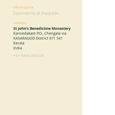
Informazione
Dipendente di Kappadu.
Indirizzo
St John’s Benedictine Monastery
Karivedakam P.O., Chengala via
KASARAGOD District 671 541
Kerala
India
+91 9846265538