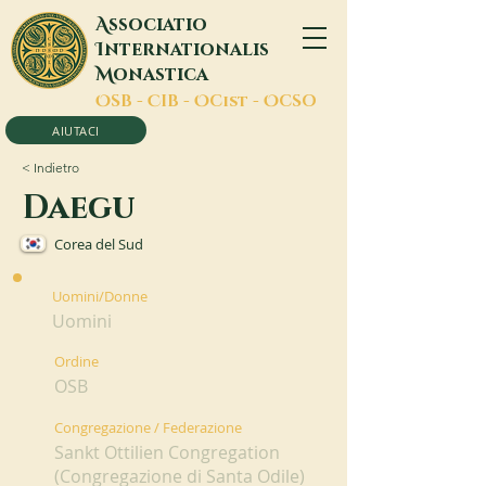
A
ssociatio
I
nternationalis
M
onastica
O
SB -
C
IB -
O
Cist -
O
CSO
AIUTACI
< Indietro
Daegu
Corea del Sud
Uomini/Donne
Uomini
Ordine
OSB
Congregazione / Federazione
Sankt Ottilien Congregation
(Congregazione di Santa Odile)