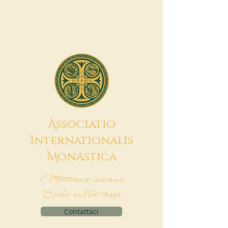
A
ssociatio
I
nternationalis
M
onAstica
Mettiamo insieme
Cielo sulla terra
Contattaci