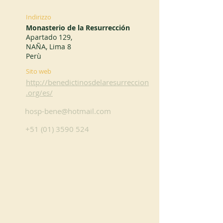
Indirizzo
Monasterio de la Resurrección
Apartado 129,
NAÑA, Lima 8
Perù
Sito web
http://benedictinosdelaresurreccion
.org/es/
hosp-bene@hotmail.com
+51 (01) 3590 524