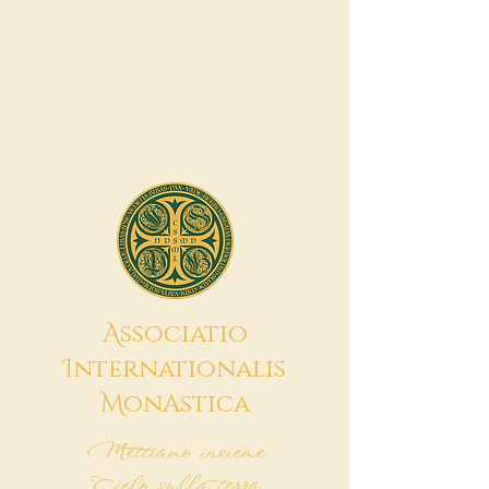
A
ssociatio
I
nternationalis
M
onAstica
Mettiamo insieme
Cielo sulla terra