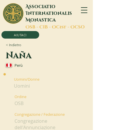
A
ssociatio
I
nternationalis
M
onastica
O
SB -
C
IB -
O
Cist -
O
CSO
AIUTACI
< Indietro
Naña
Perù
Uomini/Donne
Uomini
Ordine
OSB
Congregazione / Federazione
Congregazione
dell'Annunciazione