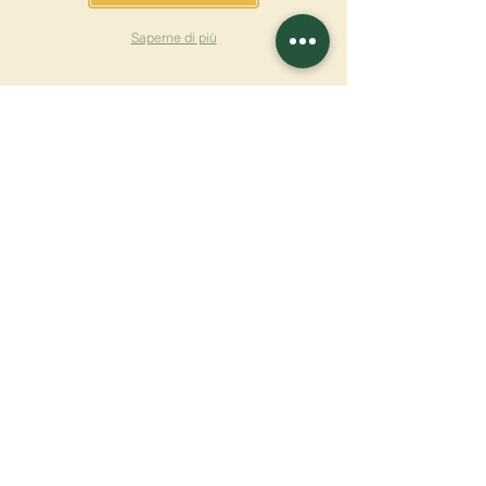
Saperne di più
ISCRIVITI ALLA
NEWSLETTER
Saperne di più
Cognome
Nome
E-mail
Lingua
Nome del monastero