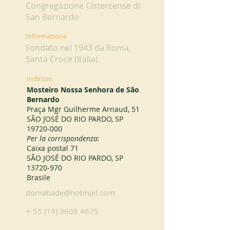
Congregazione Cistercense di
San Bernardo
Informazione
Fondato nel 1943 da Roma,
Santa Croce (Italia)
Indirizzo
Mosteiro Nossa Senhora de Sâo
Bernardo
Praça Mgr Guilherme Arnaud, 51
SÃO JOSÉ DO RIO PARDO, SP
19720-000
Per la corrispondenza:
Caixa postal 71
SÃO JOSÉ DO RIO PARDO, SP
13720-970
Brasile
domabade@hotmail.com
+
55 (19) 3608 4675