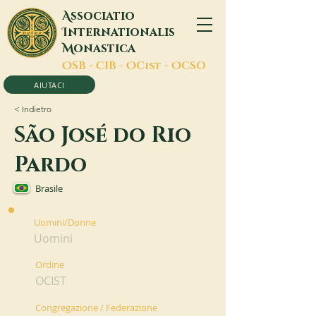
A
ssociatio
I
nternationalis
M
onastica
O
SB -
C
IB -
O
Cist -
O
CSO
AIUTACI
< Indietro
São José do Rio
Pardo
Brasile
Uomini/Donne
Uomini
Ordine
OCIST
Congregazione / Federazione