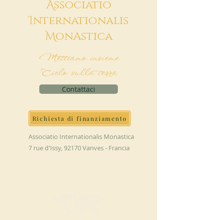
A
ssociatio
I
nternationalis
M
onAstica
Mettiamo insieme
Cielo sulla terra
Contattaci
Richiesta di finanziamento
Associatio Internationalis Monastica
7 rue d'Issy, 92170 Vanves - Francia