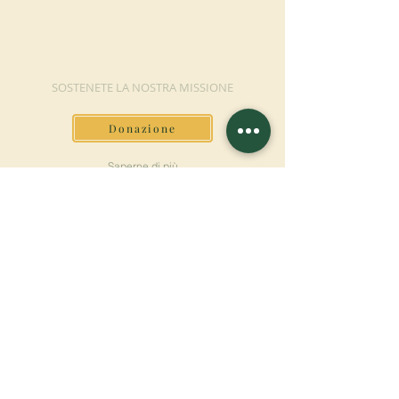
FAI UNA
DONAZIONE
SOSTENETE LA NOSTRA MISSIONE
Donazione
Saperne di più
ISCRIVITI ALLA
NEWSLETTER
Saperne di più
Cognome
Nome