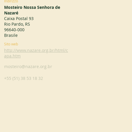
Indirizzo
Mosteiro Nossa Senhora de
Nazaré
Caixa Postal 93
Rio Pardo, RS
96640-000
Brasile
Sito web
http://www.nazare.org.br/html/c
apa.htm
mosteiro@nazare.org.br
+55 (51) 38 53 18 32