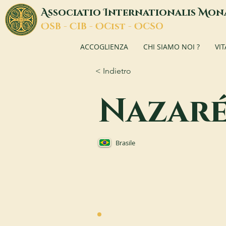
A
I
M
ssociatio
nternationalis
on
O
C
O
O
SB -
IB -
Cist -
CSO
ACCOGLIENZA
CHI SIAMO NOI ?
VI
< Indietro
Nazar
Brasile