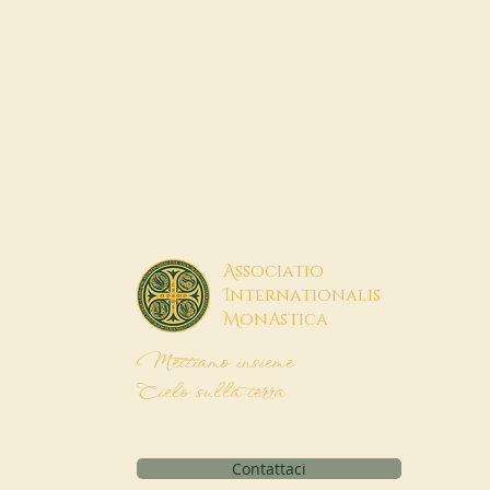
A
ssociatio
I
nternationalis
M
onAstica
Mettiamo insieme
Cielo sulla terra
Contattaci