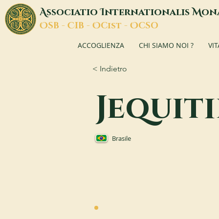
A
I
M
ssociatio
nternationalis
on
O
C
O
O
SB -
IB -
Cist -
CSO
ACCOGLIENZA
CHI SIAMO NOI ?
VI
< Indietro
Jequit
Brasile