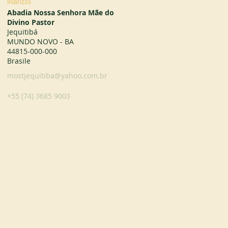
Indirizzo
Abadia Nossa Senhora Mãe do
Divino Pastor
Jequitibá
MUNDO NOVO - BA
44815-000-000
Brasile
mostjequitiba@yahoo.com.br
+55 (74) 3685 9003