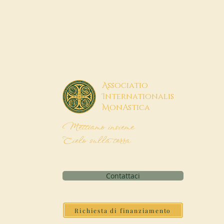
A
ssociatio
I
nternationalis
M
onAstica
Mettiamo insieme
Cielo sulla terra
Contattaci
Richiesta di finanziamento