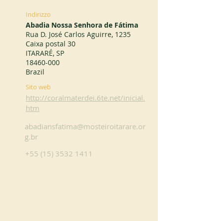
Indirizzo
Abadia Nossa Senhora de Fátima
Rua D. José Carlos Aguirre, 1235
Caixa postal 30
ITARARÉ, SP
18460-000
Brazil
Sito web
http://coralmaterdei.6te.net/inicial.
htm
abadiansfatima@mosteiroitarare.or
g.br
+55 (15) 3532 1411