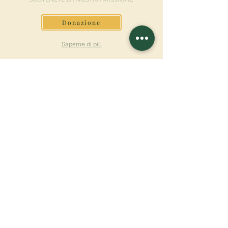
Donazione
Saperne di più
ISCRIVITI ALLA
NEWSLETTER
Saperne di più
Cognome
Nome
E-mail
Lingua