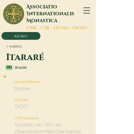
A
ssociatio
I
nternationalis
M
onastica
O
SB -
C
IB -
O
Cist -
O
CSO
AIUTACI
< Indietro
Itararé
Brasile
Uomini/Donne
Donne
Ordine
OCIST
Informazione
Fondato nel 1951 da
Oberschönenfeld (Germania)