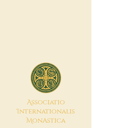
A
ssociatio
I
nternationalis
M
onAstica