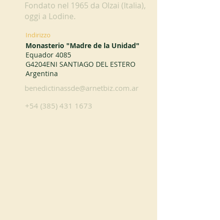
Fondato nel 1965 da Olzai (Italia),
oggi a Lodine.
Indirizzo
Monasterio "Madre de la Unidad"
Equador 4085
G4204ENI SANTIAGO DEL ESTERO
Argentina
benedictinassde@arnetbiz.com.ar
+54 (385) 431 1673