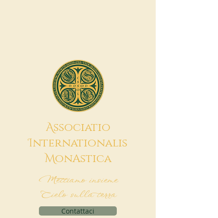
A
ssociatio
I
nternationalis
M
onAstica
Mettiamo insieme
Cielo sulla terra
Contattaci