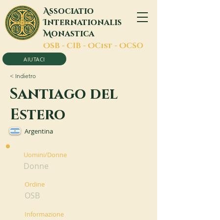
A
ssociatio
I
nternationalis
M
onastica
O
SB -
C
IB -
O
Cist -
O
CSO
AIUTACI
< Indietro
Santiago del
Estero
Argentina
Uomini/Donne
Donne
Ordine
OSB
Informazione