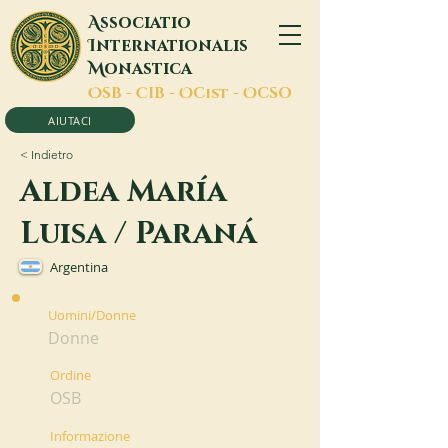
A
ssociatio
I
nternationalis
M
onastica
O
SB -
C
IB -
O
Cist -
O
CSO
AIUTACI
< Indietro
Aldea María
Luisa / Paraná
Argentina
Uomini/Donne
Donne
Ordine
OSB
Informazione