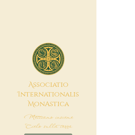
A
ssociatio
I
nternationalis
M
onAstica
Mettiamo insieme
Cielo sulla terra