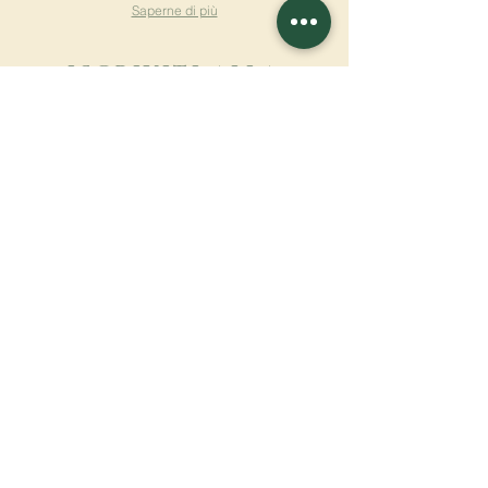
Saperne di più
ISCRIVITI ALLA
NEWSLETTER
Saperne di più
Cognome
Nome
E-mail
Lingua
Nome del monastero