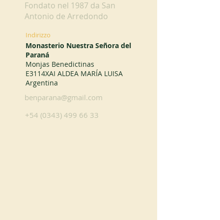
Fondato nel 1987 da San
Antonio de Arredondo
Indirizzo
Monasterio Nuestra Señora del
Paraná
Monjas Benedictinas
E3114XAI ALDEA MARÍA LUISA
Argentina
benparana@gmail.com
+54 (0343) 499 66 33