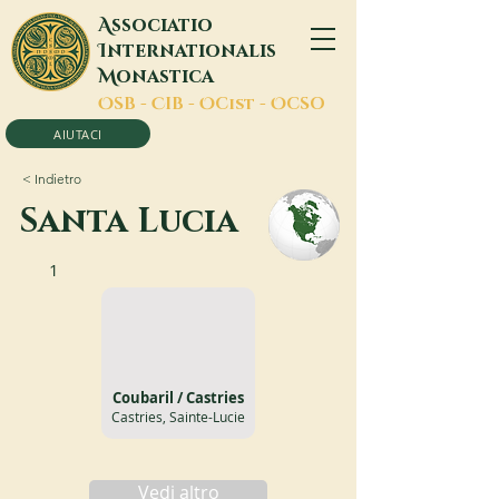
A
ssociatio
I
nternationalis
M
onastica
O
SB -
C
IB -
O
Cist -
O
CSO
AIUTACI
< Indietro
Santa Lucia
1
Coubaril / Castries
Castries, Sainte-Lucie
Vedi altro