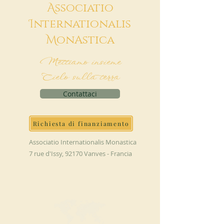
A
ssociatio
I
nternationalis
M
onAstica
Mettiamo insieme
Cielo sulla terra
Contattaci
Richiesta di finanziamento
Associatio Internationalis Monastica
7 rue d'Issy, 92170 Vanves - Francia