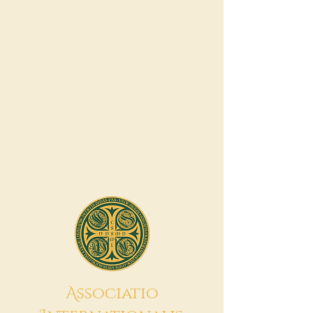
A
ssociatio