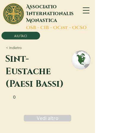
A
ssociatio
I
nternationalis
M
onastica
O
SB -
C
IB -
O
Cist -
O
CSO
AIUTACI
< Indietro
Sint-
Eustache
(Paesi Bassi)
0
Vedi altro