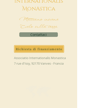
I
nternationalis
M
onAstica
Mettiamo insieme
Cielo sulla terra
Contattaci
Richiesta di finanziamento
Associatio Internationalis Monastica
7 rue d'Issy, 92170 Vanves - Francia
FAI UNA