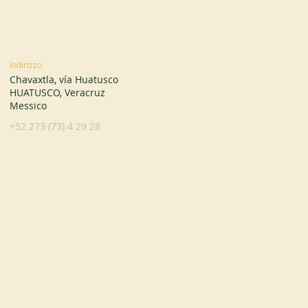
Indirizzo
Chavaxtla, vía Huatusco
HUATUSCO, Veracruz
Messico
+52 273 (73) 4 29 28