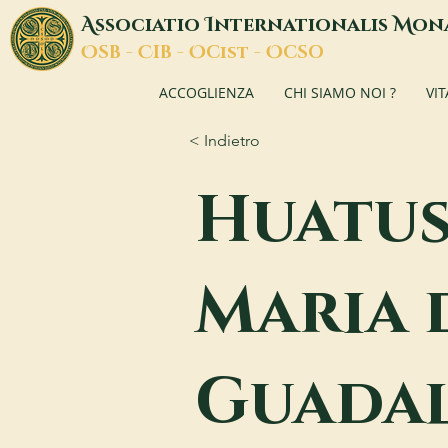
A
I
M
ssociatio
nternationalis
on
O
C
O
O
SB -
IB -
Cist -
CSO
ACCOGLIENZA
CHI SIAMO NOI ?
VI
< Indietro
Huatus
Maria 
Guada