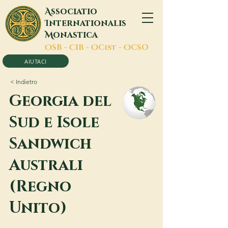
A
ssociatio
I
nternationalis
M
onastica
O
SB -
C
IB -
O
Cist -
O
CSO
AIUTACI
< Indietro
Georgia del
Sud e Isole
Sandwich
Australi
(Regno
Unito)