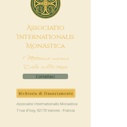
A
ssociatio
I
nternationalis
M
onAstica
Mettiamo insieme
Cielo sulla terra
Contattaci
Richiesta di finanziamento
Associatio Internationalis Monastica
7 rue d'Issy, 92170 Vanves - Francia