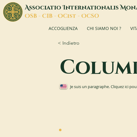
A
I
M
ssociatio
nternationalis
on
O
C
O
O
SB -
IB -
Cist -
CSO
ACCOGLIENZA
CHI SIAMO NOI ?
VI
< Indietro
Colum
Je suis un paragraphe. Cliquez ici pou