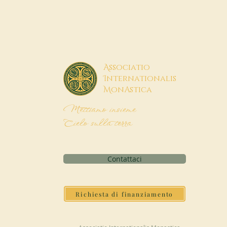
A
ssociatio
I
nternationalis
M
onAstica
Mettiamo insieme
Cielo sulla terra
Contattaci
Richiesta di finanziamento