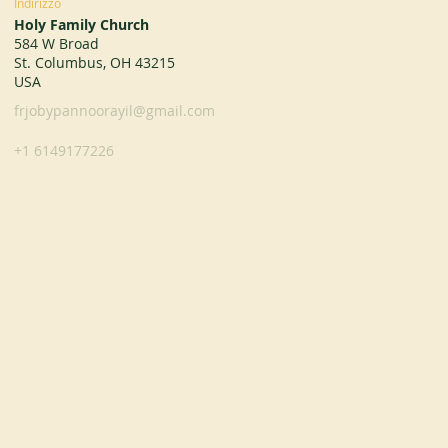
Indirizzo
Holy Family Church
584 W Broad
St. Columbus, OH 43215
USA
frjobypannoorayil@gmail.com
+1 6149177226