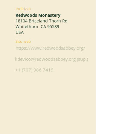
Indirizzo
Redwoods Monastery
18104 Briceland Thorn Rd
Whitethorn CA 95589
USA
Sito web
https://www.redwoodsabbey.org/
kdevico@redwoodsabbey.org
(sup.)
+1 (707) 986 7419