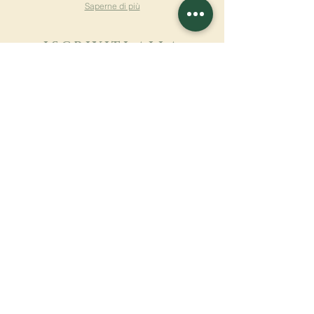
Saperne di più
ISCRIVITI ALLA
NEWSLETTER
Saperne di più
Cognome
Nome
E-mail
Lingua
Nome del monastero