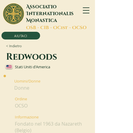
A
ssociatio
I
nternationalis
M
onastica
O
SB -
C
IB -
O
Cist -
O
CSO
AIUTACI
< Indietro
Redwoods
Stati Uniti d'America
Uomini/Donne
Donne
Ordine
OCSO
Informazione
Fondato nel 1963 da Nazareth
(Belgio)