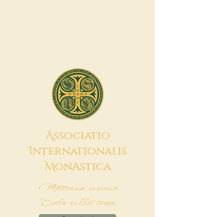
A
ssociatio
I
nternationalis
M
onAstica
Mettiamo insieme
Cielo sulla terra