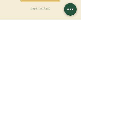
Saperne di più
ISCRIVITI ALLA
NEWSLETTER
Saperne di più
Cognome
Nome
E-mail
Lingua
Nome del monastero