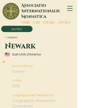
A
ssociatio
I
nternationalis
M
onastica
O
SB -
C
IB -
O
Cist -
O
CSO
AIUTACI
< Indietro
Newark
Stati Uniti d'America
Uomini/Donne
Uomini
Ordine
OSB
Congregazione / Federazione
Congregatio Americano-
Cassinensis