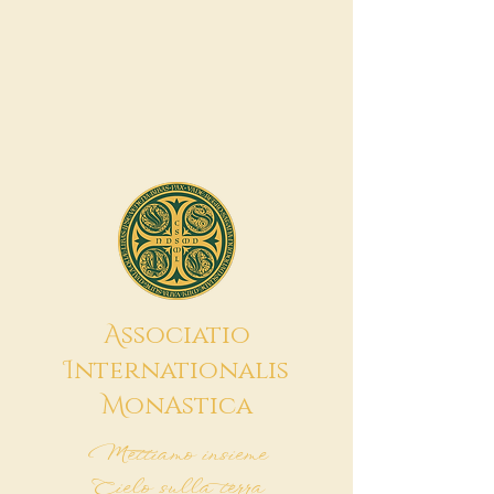
A
ssociatio
I
nternationalis
M
onAstica
Mettiamo insieme
Cielo sulla terra