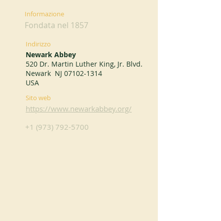
Informazione
Fondata nel 1857
Indirizzo
Newark Abbey
520 Dr. Martin Luther King, Jr. Blvd.
Newark NJ
07102-1314
USA
Sito web
https://www.newarkabbey.org/
+1 (973) 792-5700