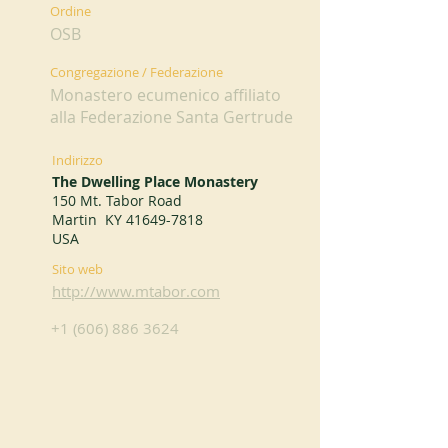
Ordine
OSB
Congregazione / Federazione
Monastero ecumenico affiliato
alla Federazione Santa Gertrude
Indirizzo
The Dwelling Place Monastery
150 Mt. Tabor Road
Martin KY
41649-7818
USA
Sito web
http://www.mtabor.com
+1 (606) 886 3624