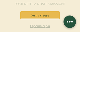
SOSTENETE LA NOSTRA MISSIONE
Donazione
Saperne di più
ISCRIVITI ALLA
NEWSLETTER
Saperne di più
Cognome
Nome
E-mail
Lingua