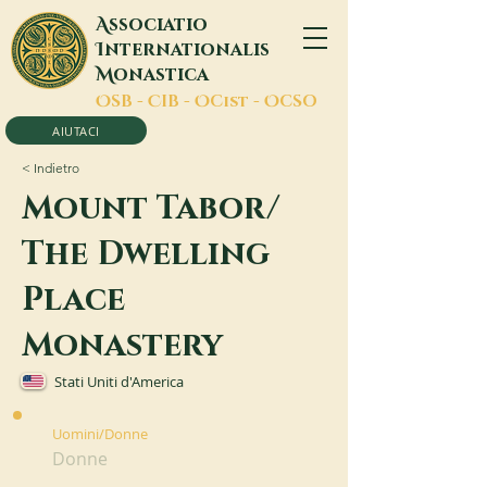
A
ssociatio
I
nternationalis
M
onastica
O
SB -
C
IB -
O
Cist -
O
CSO
AIUTACI
< Indietro
Mount Tabor/
The Dwelling
Place
Monastery
Stati Uniti d'America
Uomini/Donne
Donne