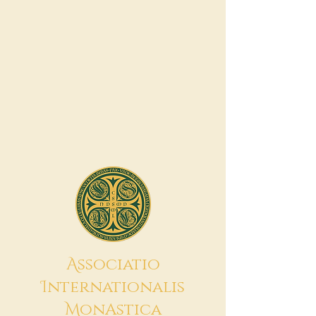
A
ssociatio
I
nternationalis
M
onAstica