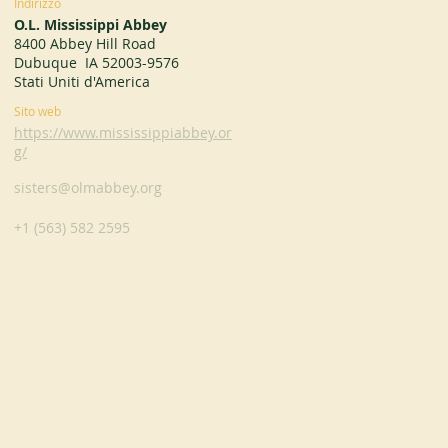
Indirizzo
O.L. Mississippi Abbey
8400 Abbey Hill Road
Dubuque IA 52003-9576
Stati Uniti d'America
Sito web
https://www.mississippiabbey.or
g/
sisters@olmabbey.org
+1 (563) 582 2595