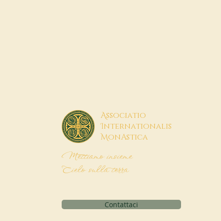
A
ssociatio
I
nternationalis
M
onAstica
Mettiamo insieme
Cielo sulla terra
Contattaci