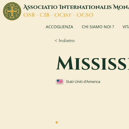
A
I
M
ssociatio
nternationalis
on
O
C
O
O
SB -
IB -
Cist -
CSO
ACCOGLIENZA
CHI SIAMO NOI ?
VI
< Indietro
Mississ
Stati Uniti d'America