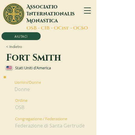
A
ssociatio
I
nternationalis
M
onastica
O
SB -
C
IB -
O
Cist -
O
CSO
AIUTACI
< Indietro
Fort Smith
Stati Uniti d'America
Uomini/Donne
Donne
Ordine
OSB
Congregazione / Federazione
Federazione di Santa Gertrude