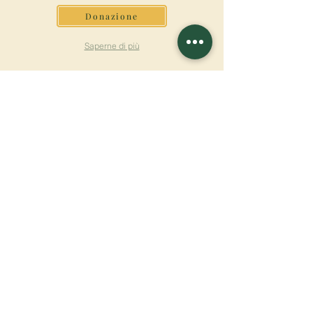
Donazione
Saperne di più
ISCRIVITI ALLA
NEWSLETTER
Saperne di più
Cognome
Nome
E-mail
Lingua