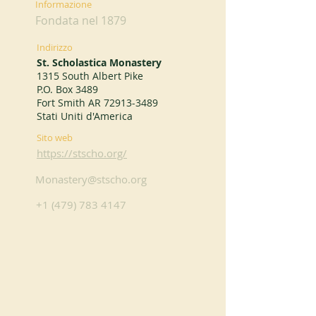
Informazione
Fondata nel 1879
Indirizzo
St. Scholastica Monastery
1315 South Albert Pike
P.O. Box 3489
Fort Smith AR
72913-3489
Stati Uniti d'America
Sito web
https://stscho.org/
Monastery@stscho.org
+1 (479) 783 4147