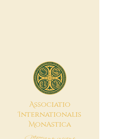
A
ssociatio
I
nternationalis
M
onAstica
Mettiamo insieme