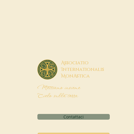
A
ssociatio
I
nternationalis
M
onAstica
Mettiamo insieme
Cielo sulla terra
Contattaci