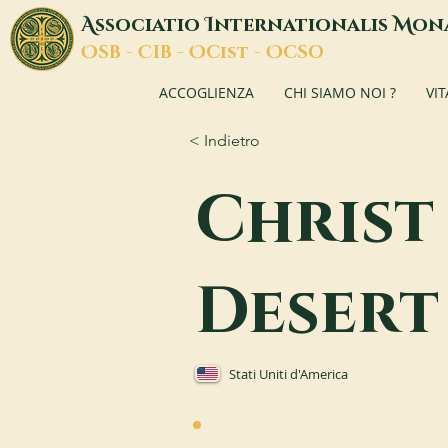
A
I
M
ssociatio
nternationalis
on
O
C
O
O
SB -
IB -
Cist -
CSO
ACCOGLIENZA
CHI SIAMO NOI ?
VI
< Indietro
Christ
Desert
Stati Uniti d'America