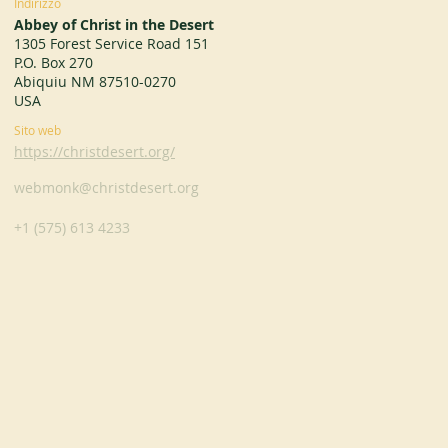
Indirizzo
Abbey of Christ in the Desert
1305 Forest Service Road 151
P.O. Box 270
Abiquiu NM 87510-0270
USA
Sito web
https://christdesert.org/
webmonk@christdesert.org
+1 (575) 613 4233