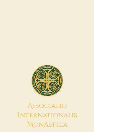
A
ssociatio
I
nternationalis
M
onAstica