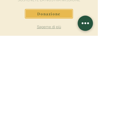
Donazione
Saperne di più
ISCRIVITI ALLA
NEWSLETTER
Saperne di più
Cognome
Nome
E-mail
Lingua