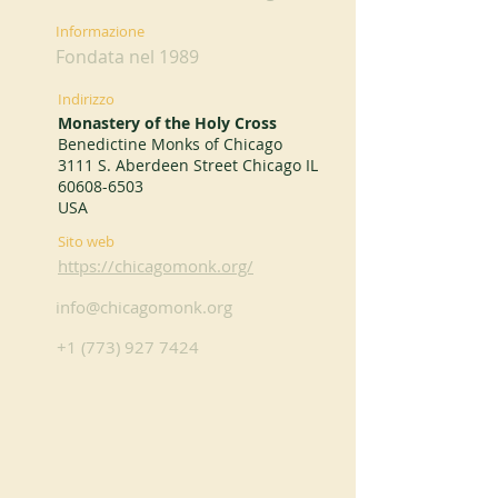
Informazione
Fondata nel 1989
Indirizzo
Monastery of the Holy Cross
Benedictine Monks of Chicago
3111 S. Aberdeen Street Chicago IL
60608-6503
USA
Sito web
https://chicagomonk.org/
info@chicagomonk.org
+1 (773) 927 7424