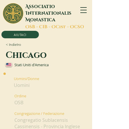
A
ssociatio
I
nternationalis
M
onastica
O
SB -
C
IB -
O
Cist -
O
CSO
AIUTACI
< Indietro
Chicago
Stati Uniti d'America
Uomini/Donne
Uomini
Ordine
OSB
Congregazione / Federazione
Congregatio Sublacensis
Cassinensis - Provincia Inglese