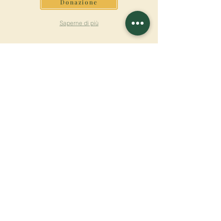
Donazione
Saperne di più
ISCRIVITI ALLA
NEWSLETTER
Saperne di più
Cognome
Nome
E-mail
Lingua
Nome del monastero