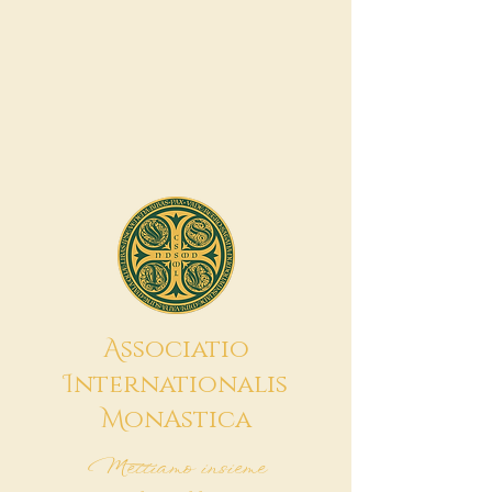
A
ssociatio
I
nternationalis
M
onAstica
Mettiamo insieme