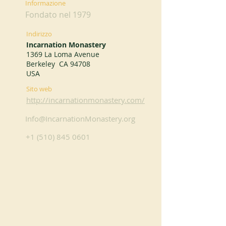
Informazione
Fondato nel 1979
Indirizzo
Incarnation Monastery
1369 La Loma Avenue
Berkeley CA 94708
USA
Sito web
http://incarnationmonastery.com/
Info@IncarnationMonastery.org
+1 (510) 845 0601