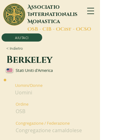
A
ssociatio
I
nternationalis
M
onastica
O
SB -
C
IB -
O
Cist -
O
CSO
AIUTACI
< Indietro
Berkeley
Stati Uniti d'America
Uomini/Donne
Uomini
Ordine
OSB
Congregazione / Federazione
Congregazione camaldolese