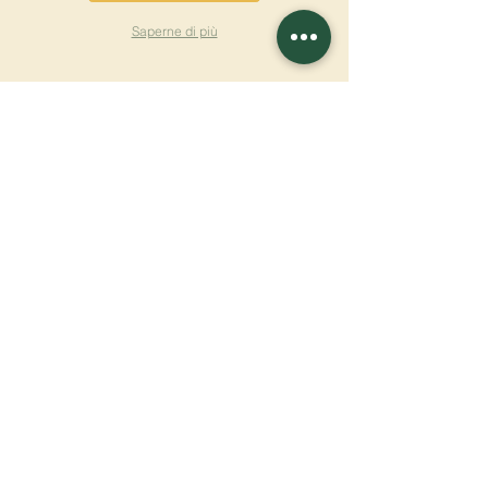
Saperne di più
ISCRIVITI ALLA
NEWSLETTER
Saperne di più
Cognome
Nome
E-mail
Lingua
Nome del monastero