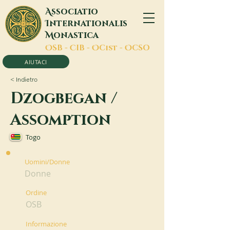
A
ssociatio
I
nternationalis
M
onastica
O
SB -
C
IB -
O
Cist -
O
CSO
AIUTACI
< Indietro
Dzogbegan /
Assomption
Togo
Uomini/Donne
Donne
Ordine
OSB
Informazione