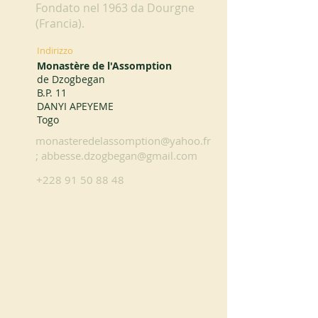
Fondato nel 1963 da Dourgne
(Francia).
Indirizzo
Monastère de l'Assomption
de Dzogbegan
B.P. 11
DANYI APEYEME
Togo
monasteredelassomption@yahoo.fr
;
abbesse.dzogbegan@gmail.com
+228 91 50 88 48