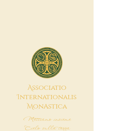
A
ssociatio
I
nternationalis
M
onAstica
Mettiamo insieme
Cielo sulla terra