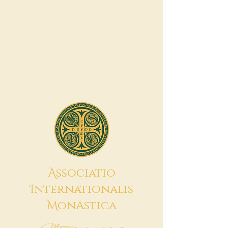
A
ssociatio
I
nternationalis
M
onAstica