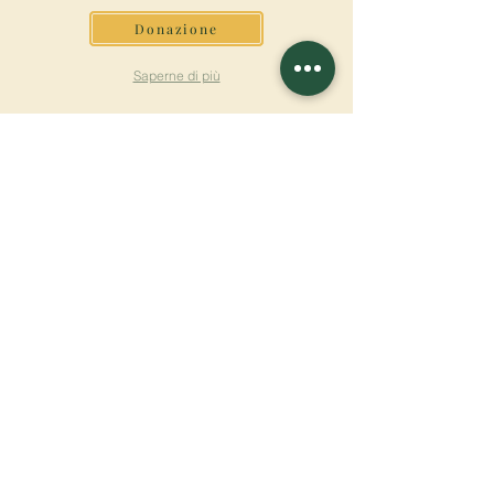
Donazione
Saperne di più
ISCRIVITI ALLA
NEWSLETTER
Saperne di più
Cognome
Nome
E-mail
Lingua