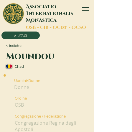
A
ssociatio
I
nternationalis
M
onastica
O
SB -
C
IB -
O
Cist -
O
CSO
AIUTACI
< Indietro
Moundou
Chad
Uomini/Donne
Donne
Ordine
OSB
Congregazione / Federazione
Congregazione Regina degli
Apostoli