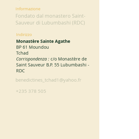
Informazione
Fondato dal monastero Saint-
Sauveur di Lubumbashi (RDC)
Indirizzo
Monastère Sainte Agathe
BP 61 Moundou
Tchad
Corrispondenza :
c/o Monastère de
Saint Sauveur B.P. 55 Lubumbashi -
RDC
benedictines_tchad1@yahoo.fr
+235 378 505