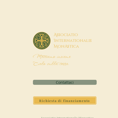
A
ssociatio
I
nternationalis
M
onAstica
Mettiamo insieme
Cielo sulla terra
Contattaci
Richiesta di finanziamento