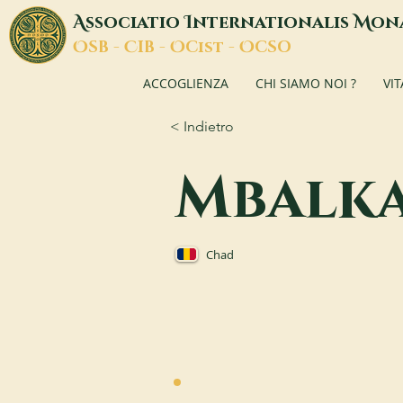
A
I
M
ssociatio
nternationalis
on
O
C
O
O
SB -
IB -
Cist -
CSO
ACCOGLIENZA
CHI SIAMO NOI ?
VI
< Indietro
Mbalk
Chad