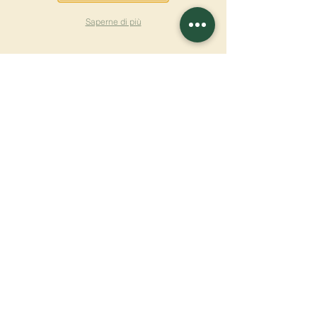
Saperne di più
ISCRIVITI ALLA
NEWSLETTER
Saperne di più
Cognome
Nome
E-mail
Lingua
Nome del monastero