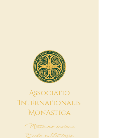
A
ssociatio
I
nternationalis
M
onAstica
Mettiamo insieme
Cielo sulla terra