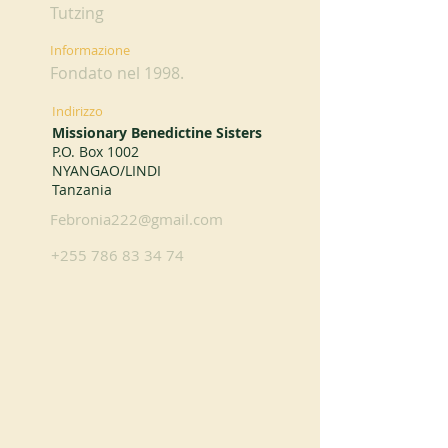
Tutzing
Informazione
Fondato nel 1998.
Indirizzo
Missionary Benedictine Sisters
P.O. Box 1002
NYANGAO/LINDI
Tanzania
Febronia222@gmail.com
+255 786 83 34 74