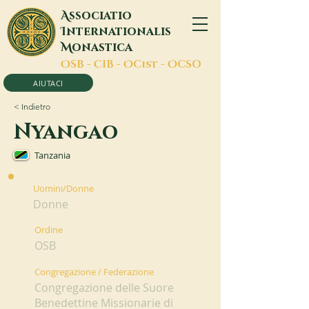
A
ssociatio
I
nternationalis
M
onastica
O
SB -
C
IB -
O
Cist -
O
CSO
AIUTACI
< Indietro
Nyangao
Tanzania
Uomini/Donne
Donne
Ordine
OSB
Congregazione / Federazione
Congregazione delle Suore
Benedettine Missionarie di