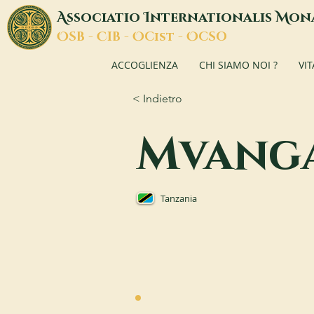
A
I
M
ssociatio
nternationalis
on
O
C
O
O
SB -
IB -
Cist -
CSO
ACCOGLIENZA
CHI SIAMO NOI ?
VI
< Indietro
Mvang
Tanzania