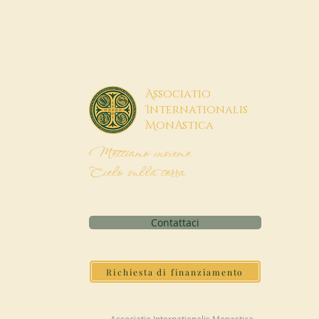
A
ssociatio
I
nternationalis
M
onAstica
Mettiamo insieme
Cielo sulla terra
Contattaci
Richiesta di finanziamento