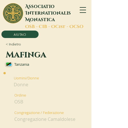
A
ssociatio
I
nternationalis
M
onastica
O
SB -
C
IB -
O
Cist -
O
CSO
AIUTACI
< Indietro
Mafinga
Tanzania
Uomini/Donne
Donne
Ordine
OSB
Congregazione / Federazione
Congregazione Camaldolese