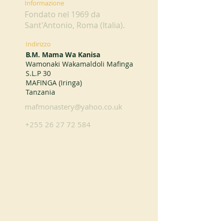
Informazione
Fondato nel 1969 da
Sant'Antonio, Roma (Italia).
Indirizzo
B.M. Mama Wa Kanisa
Wamonaki Wakamaldoli Mafinga
S.L.P 30
MAFINGA (Iringa)
Tanzania
mafmonastery@yahoo.co.uk
+255 26 27 72 584