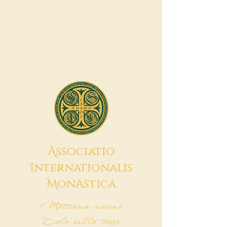
A
ssociatio
I
nternationalis
M
onAstica
Mettiamo insieme
Cielo sulla terra