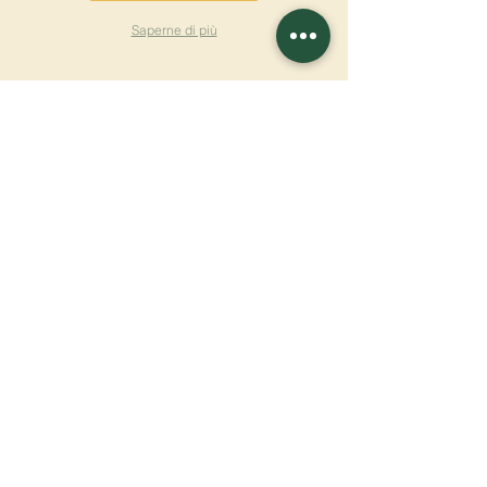
Saperne di più
ISCRIVITI ALLA
NEWSLETTER
Saperne di più
Cognome
Nome
E-mail
Lingua
Nome del monastero